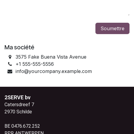
Soumettre
Ma société
3575 Fake Buena Vista Avenue
+1 555-555-5556
info@yourcompany.example.com
2SERVE bv
Catersdreef 7
2970 Schilde
BE 0476.672.252
RPR ANTWERPEN